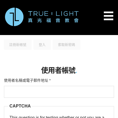
移至主內容
☰
主要索引標籤
(作用中頁籤)
註冊新帳號
登入
索取新密碼
使用者帳號
.
使用者名稱或電子郵件地址
*
CAPTCHA
This question is for testing whether or not you are a