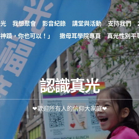
真光
我想聚會
影音紀錄
講堂與活動
支持我們
為神蹟，你也可以！」
撒母耳學院專頁
真光性別平
認識真光
❤歡迎所有人的信仰大家庭❤