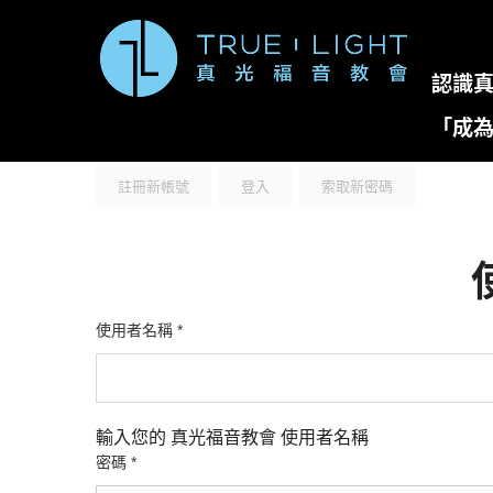
移至主內容
認識
「成
主要索引標籤
(作用中頁籤)
註冊新帳號
登入
索取新密碼
使用者名稱
*
輸入您的 真光福音教會 使用者名稱
密碼
*