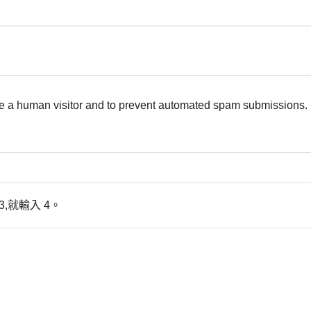
 are a human visitor and to prevent automated spam submissions.
,就輸入 4。