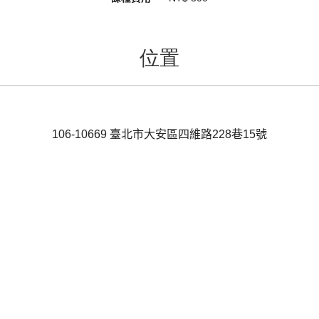
位置
106-10669
臺北市
大安區
四維路228巷15號