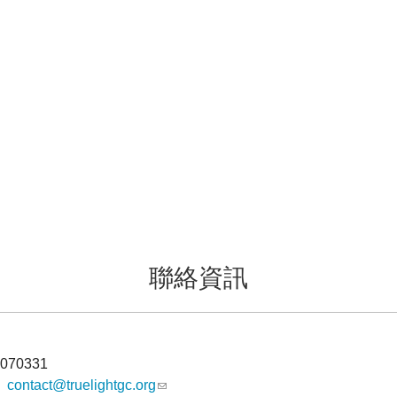
聯絡資訊
070331
：
contact@truelightgc.org