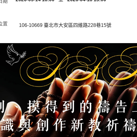
日期
位置
106-10669
臺北市
大安區
四維路228巷15號