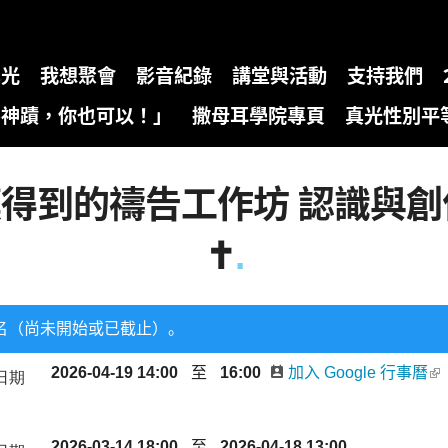
真光
我想聚會
影音紀錄
講堂與活動
支持我們
為神蹟，你也可以！」
撒母耳學院專頁
真光性別平
摸得到的禱告工作坊 認識與
✝️
.
名（尚未開始或已截止）。
2026-04-19 14:00
至
16:00
加入 Google 行事曆
日期
2026-03-14 18:00
至
2026-04-18 13:00