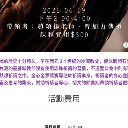
禱的歷史十分悠久，早在西元 3 4 世紀的沙漠教父，便以鵝卵
台灣的基督新教並沒有使用念珠祈禱的習慣，不過聖公會中則有
默想祈禱之中，全心全意確實專注於祈禱本身，祈禱者的身心靈
官及思考的集束，幫助祈禱者專心，禱文的節奏則帶領祈禱者更
活動費用
課程費用
NT$ 300